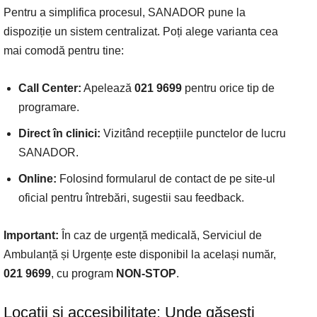
Pentru a simplifica procesul, SANADOR pune la
dispoziție un sistem centralizat. Poți alege varianta cea
mai comodă pentru tine:
Call Center:
Apelează
021 9699
pentru orice tip de
programare.
Direct în clinici:
Vizitând recepțiile punctelor de lucru
SANADOR.
Online:
Folosind formularul de contact de pe site-ul
oficial pentru întrebări, sugestii sau feedback.
Important:
În caz de urgență medicală, Serviciul de
Ambulanță și Urgențe este disponibil la același număr,
021 9699
, cu program
NON-STOP
.
Locații și accesibilitate: Unde găsești