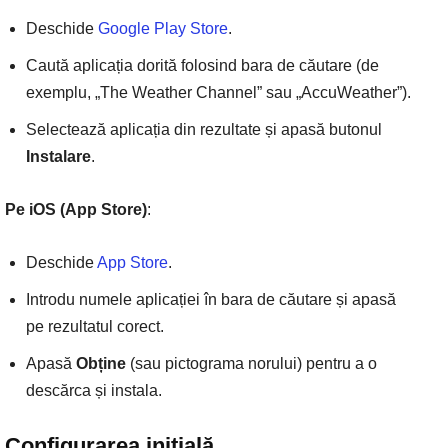
Deschide
Google Play Store
.
Caută aplicația dorită folosind bara de căutare (de
exemplu, „The Weather Channel” sau „AccuWeather”).
Selectează aplicația din rezultate și apasă butonul
Instalare
.
Pe iOS (App Store)
:
Deschide
App Store
.
Introdu numele aplicației în bara de căutare și apasă
pe rezultatul corect.
Apasă
Obține
(sau pictograma norului) pentru a o
descărca și instala.
Configurarea inițială