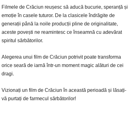
Filmele de Crăciun reușesc să aducă bucurie, speranță și
emoție în casele tuturor. De la clasicele îndrăgite de
generații până la noile producții pline de originalitate,
aceste povești ne reamintesc ce înseamnă cu adevărat
spiritul sărbătorilor.
Alegerea unui film de Crăciun potrivit poate transforma
orice seară de iarnă într-un moment magic alături de cei
dragi.
Vizionați un film de Crăciun în această perioadă și lăsați-
vă purtați de farmecul sărbătorilor!