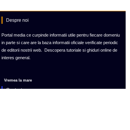
Despre noi
Portal media ce curpinde informatii utile pentru fiecare domeniu
in parte si care are la baza informatii oficiale verificate periodic
de editorii nostrii web. Descopera tutoriale si ghiduri online de
interes general.
Vremea la mare
Contact
General Departament: office@expo-media.eu
Monitorizare si dezvoltare web Ix MEDIA IT&C
Gazduire web in reteaua expoHost Europe