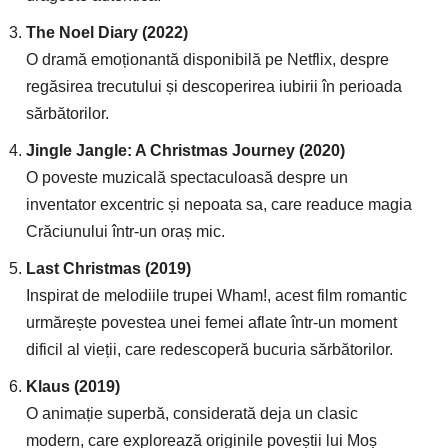
The Noel Diary (2022)
O dramă emoționantă disponibilă pe Netflix, despre
regăsirea trecutului și descoperirea iubirii în perioada
sărbătorilor.
Jingle Jangle: A Christmas Journey (2020)
O poveste muzicală spectaculoasă despre un
inventator excentric și nepoata sa, care readuce magia
Crăciunului într-un oraș mic.
Last Christmas (2019)
Inspirat de melodiile trupei Wham!, acest film romantic
urmărește povestea unei femei aflate într-un moment
dificil al vieții, care redescoperă bucuria sărbătorilor.
Klaus (2019)
O animație superbă, considerată deja un clasic
modern, care explorează originile poveștii lui Moș