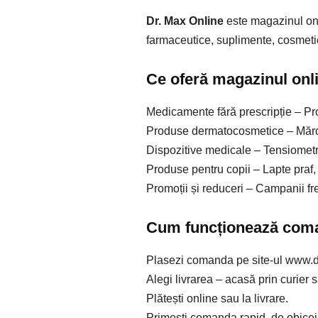
Dr. Max Online
este magazinul onl
farmaceutice, suplimente, cosmetice
Ce oferă magazinul onl
Medicamente fără prescripție – Pro
Produse dermatocosmetice – Mărc
Dispozitive medicale – Tensiometr
Produse pentru copii – Lapte praf, 
Promoții și reduceri – Campanii fr
Cum funcționează com
Plasezi comanda pe site-ul www.d
Alegi livrarea – acasă prin curier s
Plătești online sau la livrare.
Primesti comanda rapid, de obicei