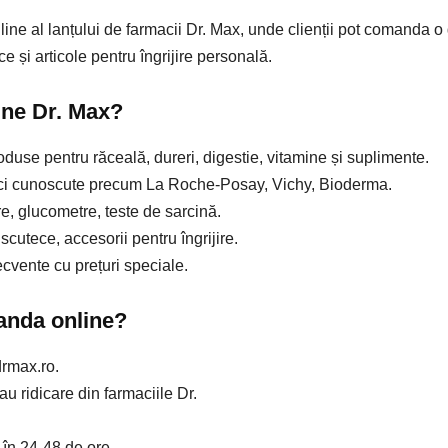
ine al lanțului de farmacii Dr. Max, unde clienții pot comanda 
 și articole pentru îngrijire personală.
ine Dr. Max?
duse pentru răceală, dureri, digestie, vitamine și suplimente.
i cunoscute precum La Roche-Posay, Vichy, Bioderma.
e, glucometre, teste de sarcină.
scutece, accesorii pentru îngrijire.
ecvente cu prețuri speciale.
anda online?
rmax.ro.
au ridicare din farmaciile Dr.
 în 24-48 de ore.