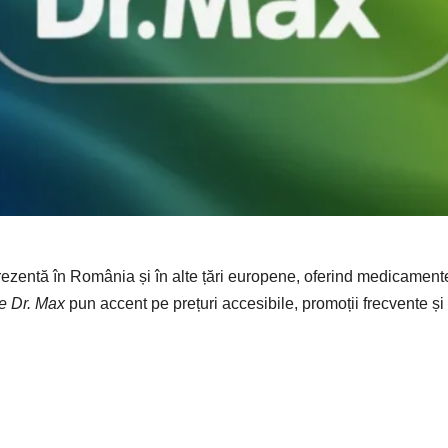
prezentă în România și în alte țări europene, oferind medicamen
e Dr. Max
pun accent pe prețuri accesibile, promoții frecvente și s