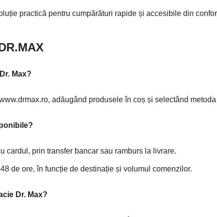
uție practică pentru cumpărături rapide și accesibile din confor
e DR.MAX
Dr. Max?
 www.drmax.ro, adăugând produsele în coș și selectând metoda d
ponibile?
cu cardul, prin transfer bancar sau ramburs la livrare.
48 de ore, în funcție de destinație și volumul comenzilor.
acie Dr. Max?