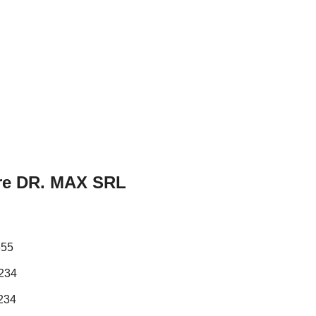
care DR. MAX SRL
655
3234
234