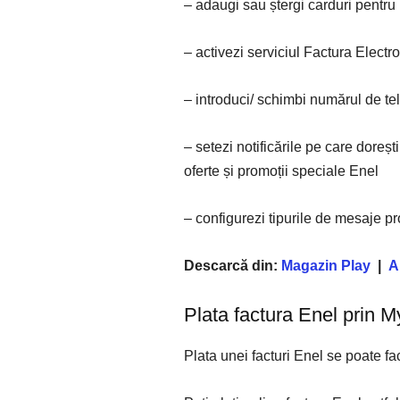
– adaugi sau ștergi carduri pentru p
– activezi serviciul Factura Electr
– introduci/ schimbi numărul de t
– setezi notificările pe care doreșt
oferte și promoții speciale Enel
– configurezi tipurile de mesaje p
Descarcă din:
Magazin Play
|
A
Plata factura Enel prin 
Plata unei facturi Enel se poate fac