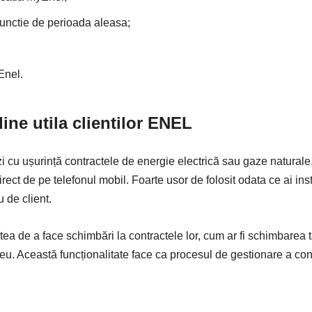
unctie de perioada aleasa;
 Enel.
ine utila clientilor ENEL
i cu ușurință contractele de energie electrică sau gaze naturale, 
rect de pe telefonul mobil. Foarte usor de folosit odata ce ai ins
u de client.
a de a face schimbări la contractele lor, cum ar fi schimbarea ta
eu. Această funcționalitate face ca procesul de gestionare a contu