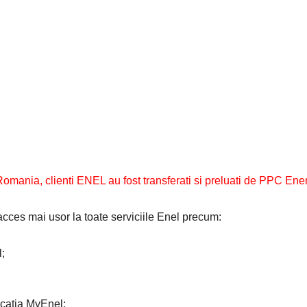
Romania, clienti ENEL au fost transferati si preluati de PPC Ene
acces mai usor la toate serviciile Enel precum:
;
icatia MyEnel;