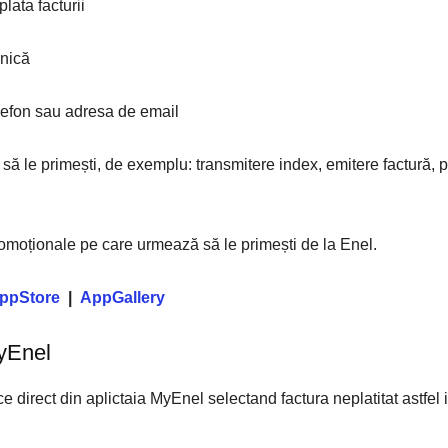
lata facturii
onică
elefon sau adresa de email
i să le primești, de exemplu: transmitere index, emitere factură, pl
romoționale pe care urmează să le primești de la Enel.
ppStore
|
AppGallery
MyEnel
e direct din aplictaia MyEnel selectand factura neplatitat astfel i