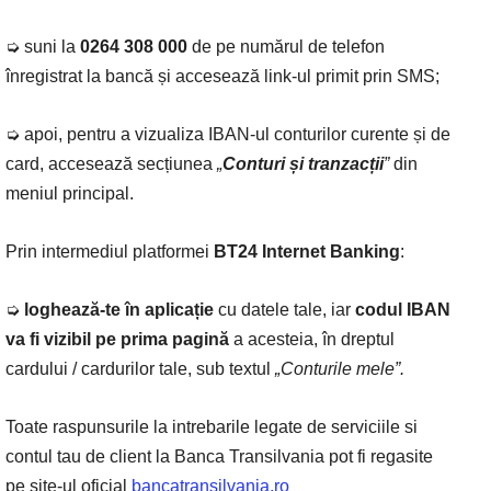
➭ suni la
0264 308 000
de pe numărul de telefon
înregistrat la bancă și accesează link-ul primit prin SMS;
➭ apoi, pentru a vizualiza IBAN-ul conturilor curente și de
card, accesează secțiunea
„
Conturi și tranzacții
”
din
meniul principal.
Prin intermediul platformei
BT24 Internet Banking
:
➭
loghează-te în aplicație
cu datele tale, iar
codul IBAN
va fi vizibil pe prima pagină
a acesteia, în dreptul
cardului / cardurilor tale, sub textul
„Conturile mele”.
Toate raspunsurile la intrebarile legate de serviciile si
contul tau de client la Banca Transilvania pot fi regasite
pe site-ul oficial
bancatransilvania.ro