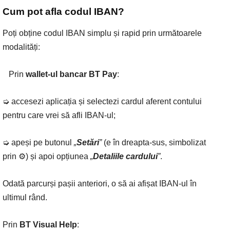
Cum pot afla codul IBAN?
Poți obține codul IBAN simplu și rapid prin următoarele
modalități:
⠀Prin
wallet-ul bancar
BT Pay
:
➭ accesezi aplicația și selectezi cardul aferent contului
pentru care vrei să afli IBAN-ul;
➭ apeși pe butonul
„
Setări
”
(e în dreapta-sus, simbolizat
prin ⚙) și apoi opțiunea
„
Detaliile cardului
”
.
Odată parcurși pașii anteriori, o să ai afișat IBAN-ul în
ultimul rând.
Prin
BT Visual Help
: