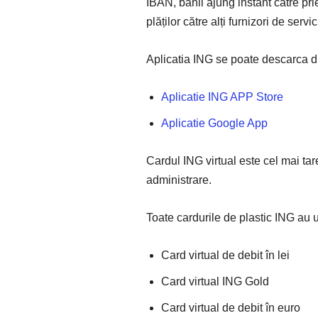
IBAN, banii ajung instant către priet
plăților către alți furnizori de serv
Aplicatia ING se poate descarca
Aplicatie ING APP Store
Aplicatie Google App
Cardul ING virtual este cel mai tare
administrare.
Toate cardurile de plastic ING au 
Card virtual de debit în lei
Card virtual ING Gold
Card virtual de debit în euro