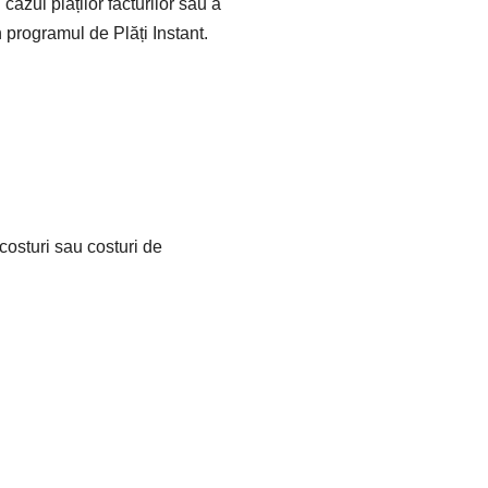
 cazul plăților facturilor sau a
în programul de Plăți Instant.
 costuri sau costuri de