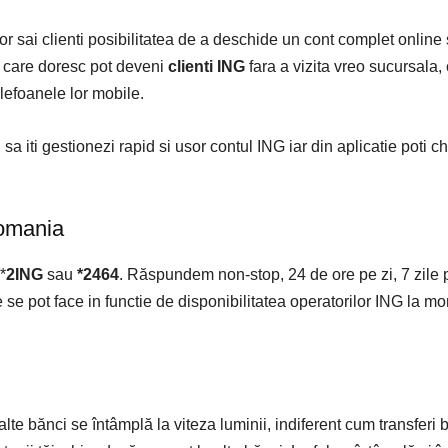
r sai clienti posibilitatea de a deschide un cont complet online s
ei care doresc pot deveni
clienti ING
fara a vizita vreo sucursala, 
lefoanele lor mobile.
 iti gestionezi rapid si usor contul ING iar din aplicatie poti ch
omania
*
2ING
sau
*2464
. Răspundem non-stop, 24 de ore pe zi, 7 zile
ile se pot face in functie de disponibilitatea operatorilor ING la m
alte bănci se întâmplă la viteza luminii, indiferent cum transferi 