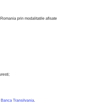
G Romania prin modalitatile afisate
resti;
 Banca Transilvania
.