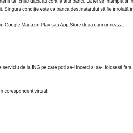
enii tăi, chiar dacă au cont la alte bănci. La fel se întâmplă și în
icii. Singura condiție este ca banca destinatarului să fie înrolată 
 din Google Magazin Play sau App Store dupa cum urmeaza:
 serviciu de la ING pe care poti sa-l incerci si sa-l folosesti fara
un corespondent virtual: