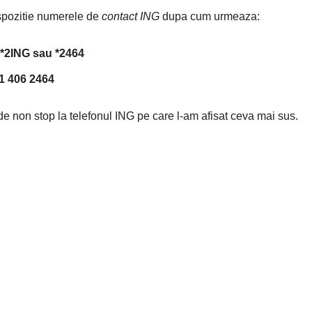
spozitie numerele de
contact ING
dupa cum urmeaza:
*2ING sau *2464
1 406 2464
e non stop la telefonul ING pe care l-am afisat ceva mai sus.