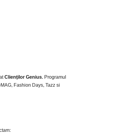
sat
Clienţilor Genius.
Programul
e eMAG, Fashion Days, Tazz si
nctam: