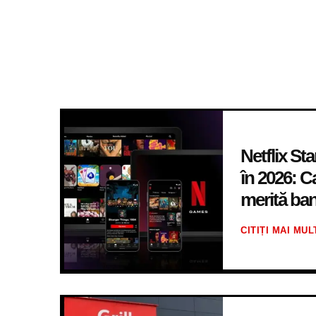
Netflix S
în 2026: 
merită bani
CITIȚI MAI MUL