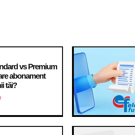
tandard vs Premium
Care abonament
i tăi?
T