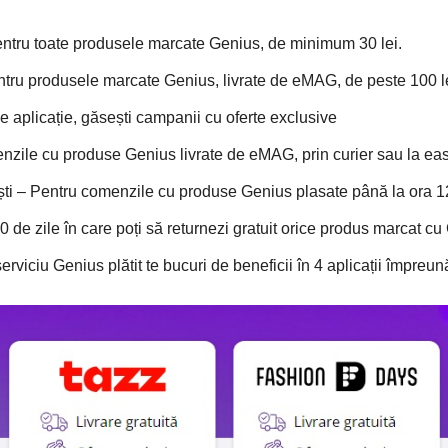
Pentru toate produsele marcate Genius, de minimum 30 lei.
Pentru produsele marcate Genius, livrate de eMAG, de peste 100 l
pe aplicație, găsești campanii cu oferte exclusive
nzile cu produse Genius livrate de eMAG, prin curier sau la eas
rești – Pentru comenzile cu produse Genius plasate până la ora 
 60 de zile în care poți să returnezi gratuit orice produs marcat c
viciu Genius plătit te bucuri de beneficii în 4 aplicații împreun