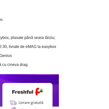
ei.
ybox, plasate până seara târziu;
12:30, livrate de eMAG la easybox
u Genius
ă cu cineva drag.