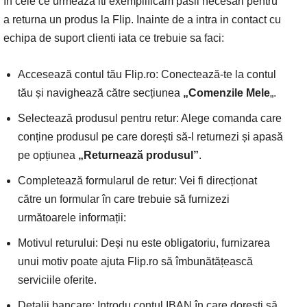
In cele ce urmeaza iti exemplificam pasii necesari pentru
a returna un produs la Flip. Inainte de a intra in contact cu
echipa de suport clienti iata ce trebuie sa faci:
Accesează contul tău Flip.ro: Conectează-te la contul
tău și navighează către secțiunea
„Comenzile Mele
„.
Selectează produsul pentru retur: Alege comanda care
conține produsul pe care dorești să-l returnezi și apasă
pe opțiunea
„Returnează produsul”
.
Completează formularul de retur: Vei fi direcționat
către un formular în care trebuie să furnizezi
următoarele informații:
Motivul returului: Deși nu este obligatoriu, furnizarea
unui motiv poate ajuta Flip.ro să îmbunătățească
serviciile oferite.
Detalii bancare: Introdu contul IBAN în care dorești să