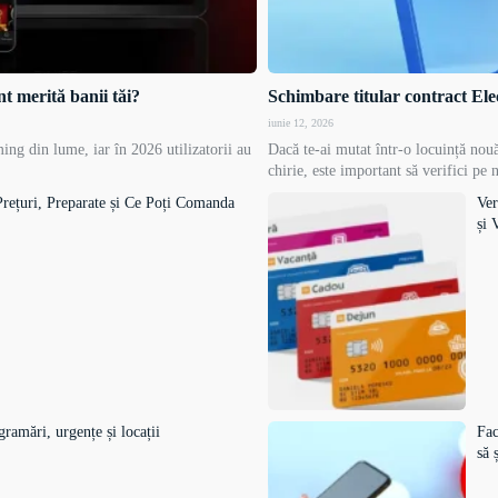
 merită banii tăi?
Schimbare titular contract Ele
iunie 12, 2026
ng din lume, iar în 2026 utilizatorii au
Dacă te-ai mutat într-o locuință nouă
chirie, este important să verifici pe 
rețuri, Preparate și Ce Poți Comanda
Ver
și 
mări, urgențe și locații
Fac
să 